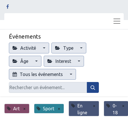
Événements
Activité
Type
Âge
Interest
Tous les événements
En
×
0-
×
Art
×
Sport
×
ligne
18