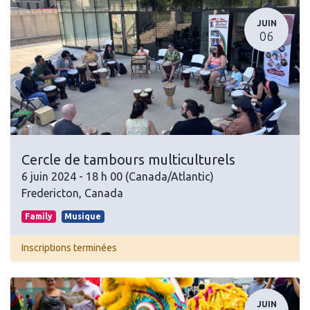
JUIN
06
Cercle de tambours multiculturels
6 juin 2024
-
18 h 00
(
Canada/Atlantic
)
Fredericton
,
Canada
Family
Musique
Inscriptions terminées
JUIN