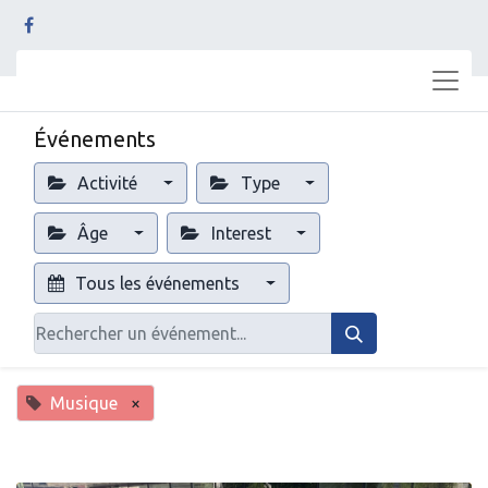
Événements
Activité
Type
Âge
Interest
Tous les événements
Musique
×