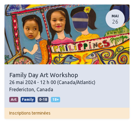
MAI
26
Family Day Art Workshop
26 mai 2024
-
12 h 00
(
Canada/Atlantic
)
Fredericton
,
Canada
Art
Family
0-18
18+
Inscriptions terminées