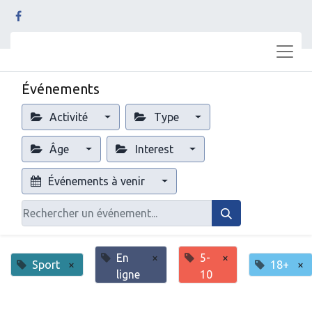
Événements
Activité
Type
Âge
Interest
Événements à venir
En
×
5-
×
Sport
×
18+
×
ligne
10