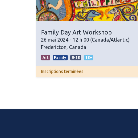
Family Day Art Workshop
26 mai 2024
-
12 h 00
(
Canada/Atlantic
)
Fredericton
,
Canada
Art
Family
0-18
18+
Inscriptions terminées