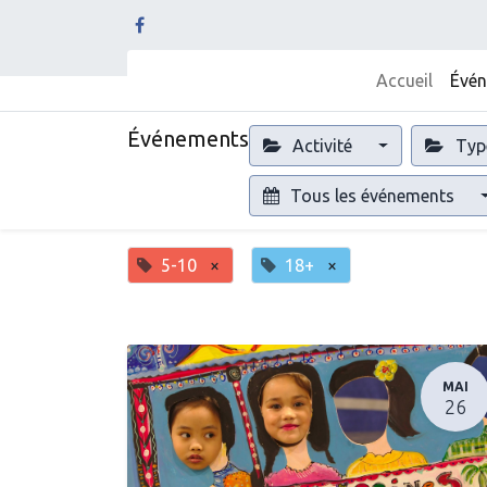
Accueil
Évé
Événements
Activité
Typ
Tous les événements
5-10
×
18+
×
MAI
26