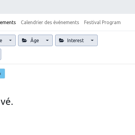
nements
Calendrier des événements
Festival Program
e
Âge
Interest
×
vé.